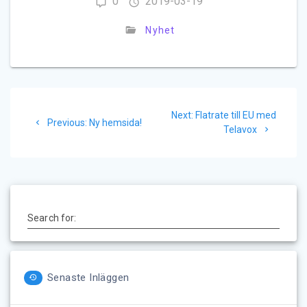
0
2019-03-19
Nyhet
Inläggsnavigering
Next
Next:
Flatrate till EU med
Previous
Previous:
Ny hemsida!
post:
Telavox
post:
Search for:
Senaste Inläggen