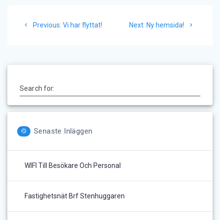
Inläggsnavigering
Previous
Next
Previous:
Vi har flyttat!
Next:
Ny hemsida!
post:
post:
Search for:
Senaste Inläggen
WIFI Till Besökare Och Personal
Fastighetsnät Brf Stenhuggaren