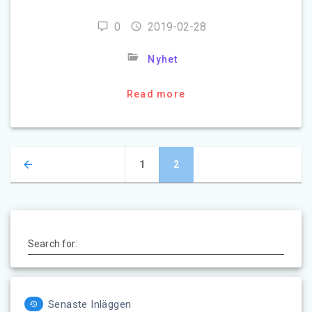
0
2019-02-28
Nyhet
Read more
Posts
Page
Page
1
2
navigation
Search for:
Senaste Inläggen