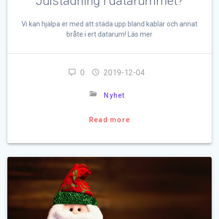
Julstädning i datarummet?
Vi kan hjälpa er med att städa upp bland kablar och annat
bråte i ert datarum! Läs mer
0
2019-12-04
Nyhet
Read more