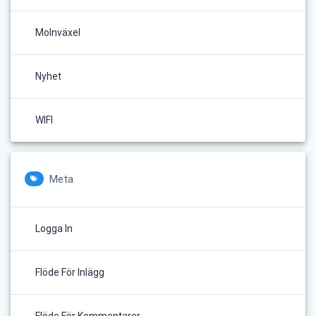
Molnväxel
Nyhet
WIFI
Meta
Logga In
Flöde För Inlägg
Flöde För Kommentarer